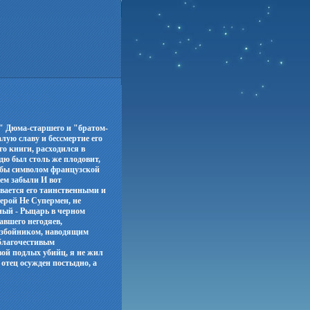
 Дюма-старшего и "братом-
ую славу и бессмертие его
го книги, расходился в
ю был столь же плодовит,
л бы символом французской
нем забыли И вот
ывается его таинственными и
ерой Не Супермен, не
жный - Рыцарь в черном
авшего негодяев,
азбойником, наводящим
- благочестивым
ой подлых убийц, я не жил
 отец осужден постыдно, а