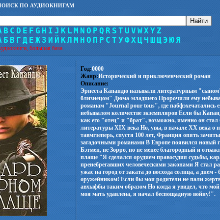
ПОИСК ПО АУДИОКНИГАМ
A
B
C
D
E
F
G
H
I
J
K
L
M
N
O
P
Q
R
S
T
U
V
W
X
Y
Z
А
Б
В
Г
Д
Е
Ж
З
И
Й
К
Л
М
Н
О
П
Р
С
Т
У
Ф
Х
Ц
Ч
Ш
Щ
Э
Ю
Я
удиокниги, большая база.
Год:
0000
Жанр:
Исторический и приключенческий роман
Описание:
Эрнеста Капандю называли литературным "сыном"
близнецом" Дюма-младшего Пророчили ему небывал
романам "Journal pour tous", где пабфэхечатались е
небывалом количестве экземпляров Если бы Капанд
как его "отец" и "брат", возможно, именно он ста
литературы XIX века Но, увы, в начале ХХ века о 
тавмгзеперь, спустя 100 лет, Франция опять зачит
загадочными романами В Европе появился новый г
Бэтмен, не Зорро, но не менее благородный и отва
плаще "Я сделался орудием правосудия судьбы, кар
пренебрегавших человеческими законами Я стал р
ужас на город от заката до восхода солнца, а днем 
оружейником! Если бы мои родители не пали жертв
авхыфбы таким образом Но когда я увидел, что мой
моя мать удавлена, я начал беспощадную войну!".