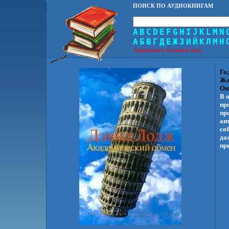
ПОИСК ПО АУДИОКНИГАМ
A
B
C
D
E
F
G
H
I
J
K
L
M
N
А
Б
В
Г
Д
Е
Ж
З
И
Й
К
Л
М
Н
Аудиокниги, большая база.
Го
Жа
Оп
В 
пр
пр
ан
со
да
пр