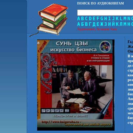
ПОИСК ПО АУДИОКНИГАМ
A
B
C
D
E
F
G
H
I
J
K
L
M
N
А
Б
В
Г
Д
Е
Ж
З
И
Й
К
Л
М
Н
Аудиокниги, большая база.
Го
Жа
Оп
В 
пр
де
ст
ка
ре
оп
зн
би
Ан
зн
ср
ме
би
стр