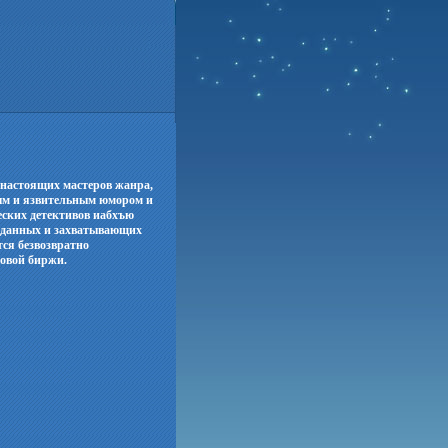
 настоящих мастеров жанра,
ым и язвительным юмором и
еских детективов иабхъю
иданных и захватывающих
тся безвозвратно
довой биржи.