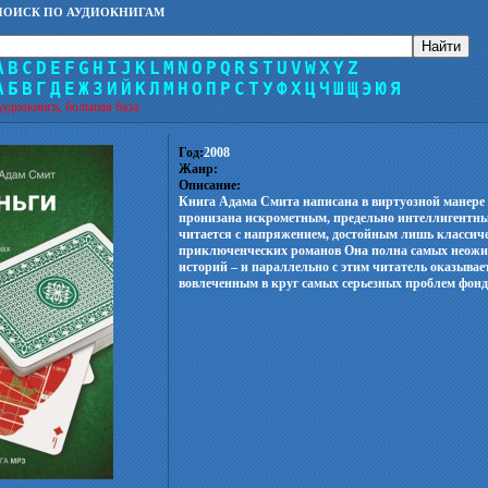
ПОИСК ПО АУДИОКНИГАМ
A
B
C
D
E
F
G
H
I
J
K
L
M
N
O
P
Q
R
S
T
U
V
W
X
Y
Z
А
Б
В
Г
Д
Е
Ж
З
И
Й
К
Л
М
Н
О
П
Р
С
Т
У
Ф
Х
Ц
Ч
Ш
Щ
Э
Ю
Я
удиокниги, большая база.
Год:
2008
Жанр:
Описание:
Книга Адама Смита написана в виртуозной манере
пронизана искрометным, предельно интеллигентн
читается с напряжением, достойным лишь классич
приключенческих романов Она полна самых неож
историй – и параллельно с этим читатель оказывае
вовлеченным в круг самых серьезных проблем фон