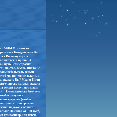
во с МЛМ Отличие от
маркетинга Каждый день Вы
аться Вы вынуждены
вариваться и прочее И
гой путь Если спросить
ени на себя, семью, никто не
араавмщебатывать деньги
чтоб мы ничего не делали, а
ь, скажете Вы? Может И эти
еятельность которая ведет к
, а деньги поступают к вам
ти: - Недвижимость Агентом
 чтобы получать с
ьшие средства (чтобы
нные бумаги Брокером вы
ассивный доход с вашего
ольше Начиная от 100 тыс$,
ый композитор или певец,