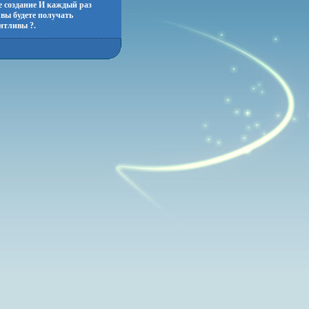
е создание И каждый раз
 вы будете получать
нтливы ?.