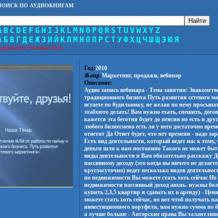
ПОИСК ПО АУДИОКНИГАМ
A
B
C
D
E
F
G
H
I
J
K
L
M
N
O
P
Q
R
S
T
U
V
W
X
Y
Z
А
Б
В
Г
Д
Е
Ж
З
И
Й
К
Л
М
Н
О
П
Р
С
Т
У
Ф
Х
Ц
Ч
Ш
Щ
Э
Ю
Я
удиокниги, большая база.
Год:
2010
Жанр:
Маркетинг, продажи, вебинар
Описание:
Аудио запись вебинара - Тема занятия: Знакомст
традиционного бизнеса Путь развития сетевого 
встаете по будильнику, не желая по нему просып
этабхюто делать! Вам нужно ехать, спешить, дого
кажется эта беготня будет до пенсии но есть и дру
любого бизнесмена есть ли у него достаточно врем
ответит Да Ответ будет, что нет времени - надо з
Есть вид деятельности, который ведет нас к тому, 
деньги шли к нам постоянно Такого не может быт
виды деятельности я Вам обязательно расскажу Д
пассивному доходу (это когда вы ничего не делаете
круглосуточно) ведет несколько видов деятельнос
по недвижимости Вы можете стать хоть сейчас Но
недвижимости пассивный доход авхяь- нужны бол
купить 2,3,5 квартир и сдавать их в аренду) - Це
можете стать хоть сейчас, но вот чтоб получать п
инвестиционного портфеля, вам нужно сумма по б
а лучше больше - Авторские права Вы талантлив