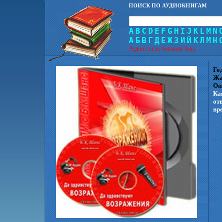
ПОИСК ПО АУДИОКНИГАМ
A
B
C
D
E
F
G
H
I
J
K
L
M
N
А
Б
В
Г
Д
Е
Ж
З
И
Й
К
Л
М
Н
Аудиокниги, большая база.
Го
Жа
Оп
Ка
от
вр