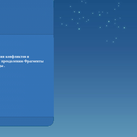
ния конфликтов и
и преодолению Фрагменты
ы .