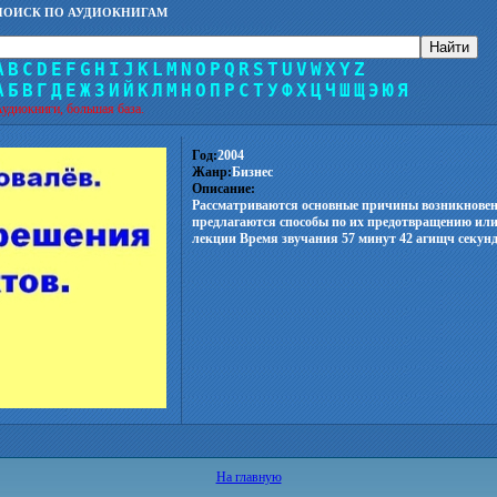
ПОИСК ПО АУДИОКНИГАМ
A
B
C
D
E
F
G
H
I
J
K
L
M
N
O
P
Q
R
S
T
U
V
W
X
Y
Z
А
Б
В
Г
Д
Е
Ж
З
И
Й
К
Л
М
Н
О
П
Р
С
Т
У
Ф
Х
Ц
Ч
Ш
Щ
Э
Ю
Я
удиокниги, большая база.
Год:
2004
Жанр:
Бизнес
Описание:
Рассматриваются основные причины возникнове
предлагаются способы по их предотвращению ил
лекции Время звучания 57 минут 42 агищч секунд
На главную