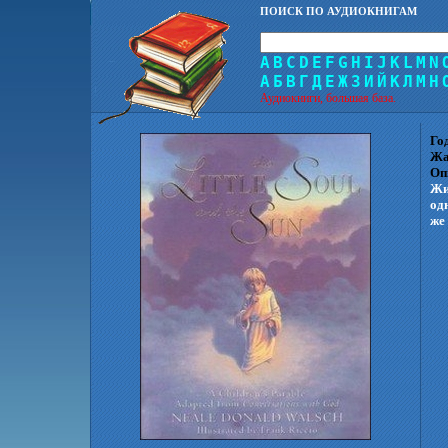
ПОИСК ПО АУДИОКНИГАМ
A
B
C
D
E
F
G
H
I
J
K
L
M
N
А
Б
В
Г
Д
Е
Ж
З
И
Й
К
Л
М
Н
Аудиокниги, большая база.
Го
Жа
Оп
Жи
одн
же