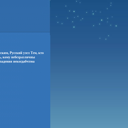
сским, Русский узел Тем, кто
ь, кому небезразличны
 падения некогдабчтюа