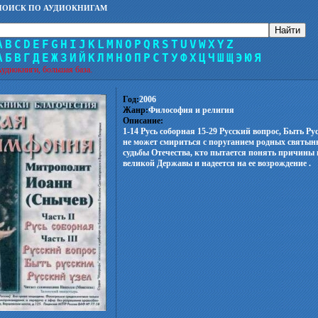
ПОИСК ПО АУДИОКНИГАМ
A
B
C
D
E
F
G
H
I
J
K
L
M
N
O
P
Q
R
S
T
U
V
W
X
Y
Z
А
Б
В
Г
Д
Е
Ж
З
И
Й
К
Л
М
Н
О
П
Р
С
Т
У
Ф
Х
Ц
Ч
Ш
Щ
Э
Ю
Я
удиокниги, большая база.
Год:
2006
Жанр:
Философия и религия
Описание:
1-14 Русь соборная 15-29 Русский вопрос, Быть Ру
не может смириться с поруганием родных святын
судьбы Отечества, кто пытается понять причины
великой Державы и надеется на ее возрождение .