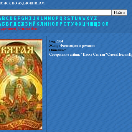
ПОИСК ПО АУДИОКНИГАМ
A
B
C
D
E
F
G
H
I
J
K
L
M
N
O
P
Q
R
S
T
U
V
W
X
Y
Z
А
Б
В
Г
Д
Е
Ж
З
И
Й
К
Л
М
Н
О
П
Р
С
Т
У
Ф
Х
Ц
Ч
Ш
Щ
Э
Ю
Я
удиокниги, большая база.
Год:
2004
Жанр:
Философия и религия
Описание:
Содержание агйшь "Пасха Святая"СловаПоэзияПр