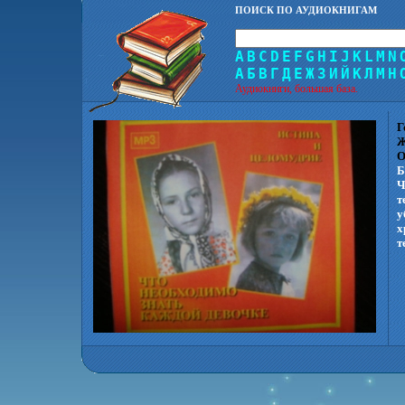
ПОИСК ПО АУДИОКНИГАМ
A
B
C
D
E
F
G
H
I
J
K
L
M
N
А
Б
В
Г
Д
Е
Ж
З
И
Й
К
Л
М
Н
Аудиокниги, большая база.
Г
Ж
О
Б
Ч
т
у
х
т