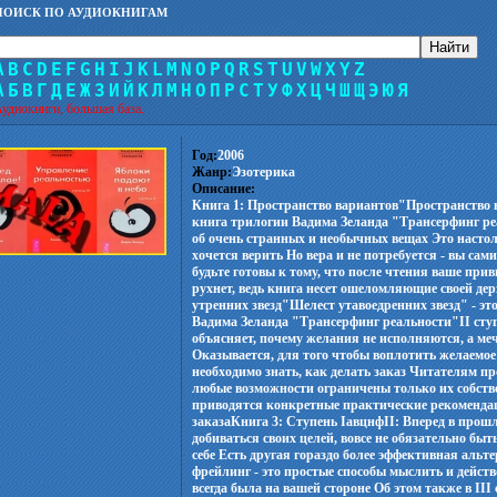
ПОИСК ПО АУДИОКНИГАМ
A
B
C
D
E
F
G
H
I
J
K
L
M
N
O
P
Q
R
S
T
U
V
W
X
Y
Z
А
Б
В
Г
Д
Е
Ж
З
И
Й
К
Л
М
Н
О
П
Р
С
Т
У
Ф
Х
Ц
Ч
Ш
Щ
Э
Ю
Я
удиокниги, большая база.
Год:
2006
Жанр:
Эзотерика
Описание:
Книга 1: Пространство вариантов"Пространство в
книга трилогии Вадима Зеланда "Трансерфинг реа
об очень странных и необычных вещах Это насто
хочется верить Но вера и не потребуется - вы сами
будьте готовы к тому, что после чтения ваше при
рухнет, ведь книга несет ошеломляющие своей де
утренних звезд"Шелест утавоедренних звезд" - эт
Вадима Зеланда "Трансерфинг реальности"II сту
объясняет, почему желания не исполняются, а ме
Оказывается, для того чтобы воплотить желаемое 
необходимо знать, как делать заказ Читателям пр
любые возможности ограничены только их собст
приводятся конкретные практические рекоменда
заказаКнига 3: Ступень IавцнфII: Вперед в прош
добиваться своих целей, вовсе не обязательно бы
себе Есть другая гораздо более эффективная аль
фрейлинг - это простые способы мыслить и действ
всегда была на вашей стороне Об этом также в II