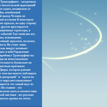
 Трансерфинге - загадочном
в читательской аудиторииВ
м ходом, независимо от
 бы, неизбежной
й выход Человек не
ьной иллюзии В некотором
ое зеркало, по одну сторону
о другую простирается
мационная структура, в
событий Там записано все,
сны, ясновидение,
енный зеркалом, полагает,
ьность Но стоит лишь
 как вокруг начинает
дают в небоУправление
спробовал Трансерфинг на
х мысли непостижимым
тельность буквально на
понятным причинам
 Двери, которые раньше
 этом вы можете наблюдать
в декораций" и "круги на
го мира восстанавливает
щается тот самый вкус из
 Но главное - это
илегия жить в соответствии
акой мистики - все реально
житесь крепко на земле,