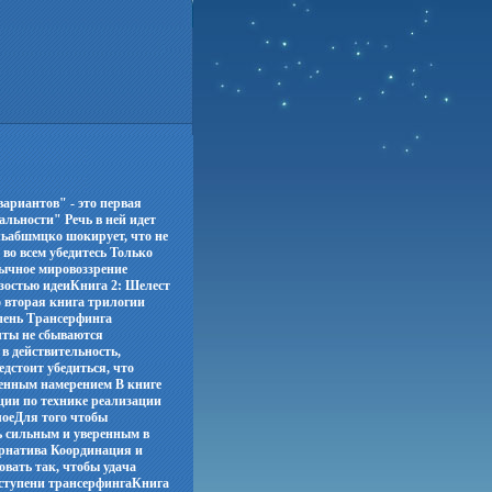
ариантов" - это первая
льности" Речь в ней идет
льабшмцко шокирует, что не
 во всем убедитесь Только
вычное мировоззрение
рзостью идеиКнига 2: Шелест
о вторая книга трилогии
пень Трансерфинга
чты не сбываются
в действительность,
едстоит убедиться, что
венным намерением В книге
ции по технике реализации
лоеДля того чтобы
ть сильным и уверенным в
тернатива Координация и
овать так, чтобы удача
I ступени трансерфингаКнига