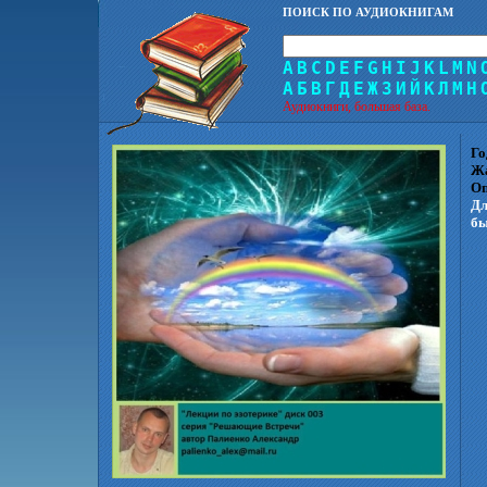
ПОИСК ПО АУДИОКНИГАМ
A
B
C
D
E
F
G
H
I
J
K
L
M
N
А
Б
В
Г
Д
Е
Ж
З
И
Й
К
Л
М
Н
Аудиокниги, большая база.
Го
Ж
Оп
Дл
бы