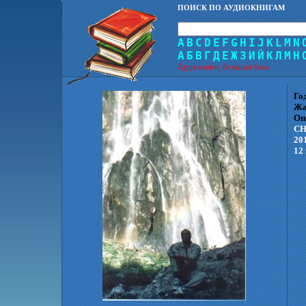
ПОИСК ПО АУДИОКНИГАМ
A
B
C
D
E
F
G
H
I
J
K
L
M
N
А
Б
В
Г
Д
Е
Ж
З
И
Й
К
Л
М
Н
Аудиокниги, большая база.
Го
Жа
Оп
СН
20
12