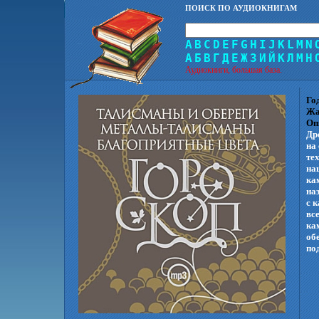
ПОИСК ПО АУДИОКНИГАМ
A
B
C
D
E
F
G
H
I
J
K
L
M
N
А
Б
В
Г
Д
Е
Ж
З
И
Й
К
Л
М
Н
Аудиокниги, большая база.
Го
Жа
Оп
Др
на
те
на
ка
на
с 
вс
ка
об
по