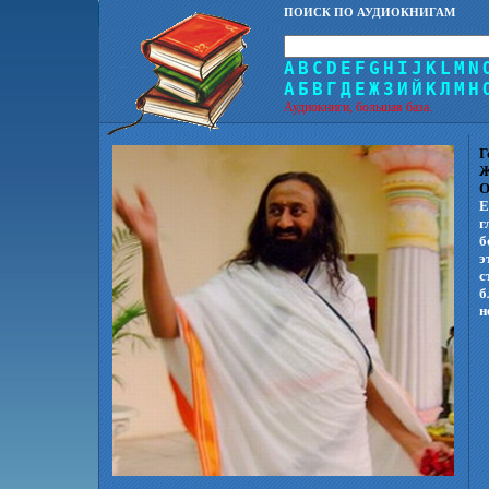
ПОИСК ПО АУДИОКНИГАМ
A
B
C
D
E
F
G
H
I
J
K
L
M
N
А
Б
В
Г
Д
Е
Ж
З
И
Й
К
Л
М
Н
Аудиокниги, большая база.
Г
Ж
О
Е
г
б
э
с
б
н