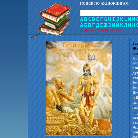
ПОИСК ПО АУДИОКНИГАМ
A
B
C
D
E
F
G
H
I
J
K
L
M
N
А
Б
В
Г
Д
Е
Ж
З
И
Й
К
Л
М
Н
Аудиокниги, большая база.
Го
Жа
Оп
По
со
оп
ду
яв
фи
фи
Би
и 
це
лю
— 
ка
ве
Ар
вн
фо