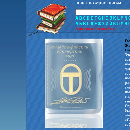
ПОИСК ПО АУДИОКНИГАМ
A
B
C
D
E
F
G
H
I
J
K
L
M
N
А
Б
В
Г
Д
Е
Ж
З
И
Й
К
Л
М
Н
Аудиокниги, большая база.
Го
Жа
Оп
Эт
со
по
да
со
по
ра
эн
по
сп
ун
Од
бы
об
«С
со