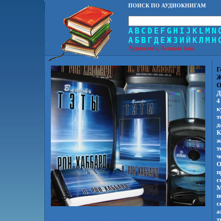
ПОИСК ПО АУДИОКНИГАМ
A
B
C
D
E
F
G
H
I
J
K
L
M
N
А
Б
В
Г
Д
Е
Ж
З
И
Й
К
Л
М
Н
Аудиокниги, большая база.
Г
Ж
О
Д
4
к
т
д
К
ж
т
ч
О
п
с
М
п
с
а
т