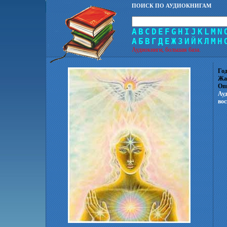
ПОИСК ПО АУДИОКНИГАМ
A
B
C
D
E
F
G
H
I
J
K
L
M
N
А
Б
В
Г
Д
Е
Ж
З
И
Й
К
Л
М
Н
Аудиокниги, большая база.
Год
Жа
Оп
Ауд
во