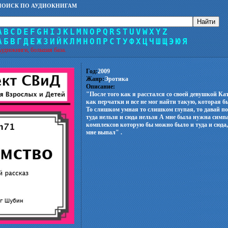
ПОИСК ПО АУДИОКНИГАМ
A
B
C
D
E
F
G
H
I
J
K
L
M
N
O
P
Q
R
S
T
U
V
W
X
Y
Z
А
Б
В
Г
Д
Е
Ж
З
И
Й
К
Л
М
Н
О
П
Р
С
Т
У
Ф
Х
Ц
Ч
Ш
Щ
Э
Ю
Я
удиокниги, большая база.
Год:
2009
Жанр:
Эротика
Описание:
"После того как я расстался со своей девушкой Ка
как перчатки и все не мог найти такую, которая 
То слишком умная то слишком глупая, то давай п
туда нельзя и сюда нельзя А мне была нужна симп
комплексов которую бы можно было и туда и сюда, 
мне выпал" .