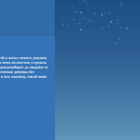
тей я начал менять девушек
бы меня полностью устроила
одождемабщмт до свадьбы то
атичная девушка без
и вот, наконец, такой шанс