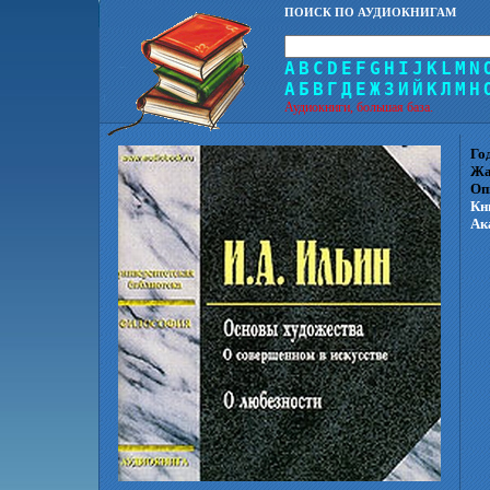
ПОИСК ПО АУДИОКНИГАМ
A
B
C
D
E
F
G
H
I
J
K
L
M
N
А
Б
В
Г
Д
Е
Ж
З
И
Й
К
Л
М
Н
Аудиокниги, большая база.
Го
Жа
Оп
Кн
Ак