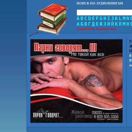
ПОИСК ПО АУДИОКНИГАМ
A
B
C
D
E
F
G
H
I
J
K
L
M
N
А
Б
В
Г
Д
Е
Ж
З
И
Й
К
Л
М
Н
Аудиокниги, большая база.
Г
Ж
О
0
0
а