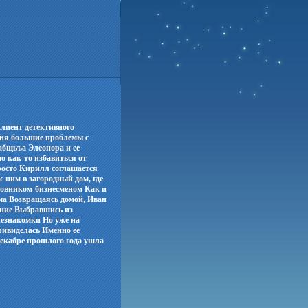
клиент детективного
рня большие проблемы с
вабщьъа Элеонора и ее
 как-то избавиться от
просто Кирилл соглашается
 ним в загородный дом, где
бовником-бизнесменом Как и
ома Возвращаясь домой, Иван
дение Выбравшись из
незнакомки Но уже на
ривиделась Именно ее
 декабре прошлого года ушла