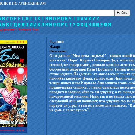
ПОИСК ПО АУДИОКНИГАМ
A
B
C
D
E
F
G
H
I
J
K
L
M
N
O
P
Q
R
S
T
U
V
W
X
Y
Z
А
Б
В
Г
Д
Е
Ж
З
И
Й
К
Л
М
Н
О
П
Р
С
Т
У
Ф
Х
Ц
Ч
Ш
Щ
Э
Ю
Я
удиокниги, большая база.
Год:
0000
Жанр:
Описание:
От издателя "Моя жена - ведьма!" - заявил новый 
агентства "Ниро" Кирилл Потворов Да, у этого па
головой, не сговариваясь, решили хозяйка агентст
бессменный секретарь Иван Подушкин Теперь нужно
сумасшедшего Но сделать это оказалось не так-то 
покинуть квартиру Норы, только если Иван поедет с
теперь живет жена Кирилла Аня савпгэо своим лю
предполагали сыщики, у парня оказались не все д
попадает в аварию, сбив то ли девушку, а то ли ви
покореженной машины, Иван так и не нашел тело 
следующий день он понимает, что девушка ему не п
портрет он узрел в газете, а ниже шла подпись: "В
из дома и не вернулась".