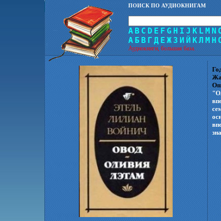
ПОИСК ПО АУДИОКНИГАМ
A
B
C
D
E
F
G
H
I
J
K
L
M
N
А
Б
В
Г
Д
Е
Ж
З
И
Й
К
Л
М
Н
Аудиокниги, большая база.
Го
Жа
Оп
"О
вп
се
ос
вп
зн