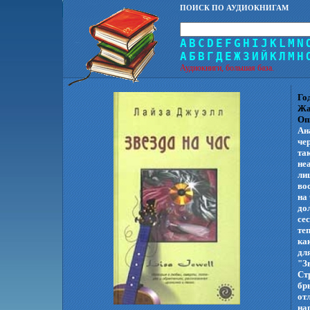
ПОИСК ПО АУДИОКНИГАМ
A
B
C
D
E
F
G
H
I
J
K
L
M
N
А
Б
В
Г
Д
Е
Ж
З
И
Й
К
Л
М
Н
Аудиокниги, большая база.
Го
Жа
Оп
Ан
че
та
не
ли
во
на
до
се
те
ка
дл
"З
Ст
бр
от
на