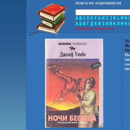
ПОИСК ПО АУДИОКНИГАМ
A
B
C
D
E
F
G
H
I
J
K
L
M
N
А
Б
В
Г
Д
Е
Ж
З
И
Й
К
Л
М
Н
Аудиокниги, большая база.
Го
Жа
Оп
Па
ми
сы
по