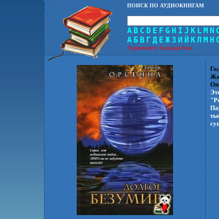
ПОИСК ПО АУДИОКНИГАМ
A
B
C
D
E
F
G
H
I
J
K
L
M
N
А
Б
В
Г
Д
Е
Ж
З
И
Й
К
Л
М
Н
Аудиокниги, большая база.
Го
Жа
Оп
Эт
"Р
Па
ты
су