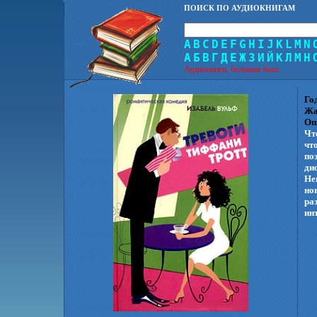
ПОИСК ПО АУДИОКНИГАМ
A
B
C
D
E
F
G
H
I
J
K
L
M
N
А
Б
В
Г
Д
Е
Ж
З
И
Й
К
Л
М
Н
Аудиокниги, большая база.
Го
Жа
Оп
Что
чт
по
ди
Не
но
ра
ин