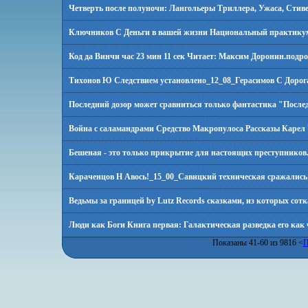
Четверть после полуночи: Лангольеры Триллера, Ужаса, Стив
Ключников С Деньги в вашей жизни Национальный практикум б
Код да Винчи час 23 мин 11 сек Читает: Максим Доронин.
подро
Тихонов Ю Следствием установлено_12_08_Герасимов С Дорога 
Последний дозор может сравниться только фантастика "Послед
Война с саламандрами Средство Макропулоса Рассказы Карел 
Бешеная - это только прикрытие для настоящих преступников
Караченцов Н Авось!_15_00_Савицкий техническая сражались 
Ведьмы за границей by Lutz Records сказками, из которых сот
Люди как Боги Книга первая: Галактическая разведка его как 
Показаны 41-60 из 9816 <
П