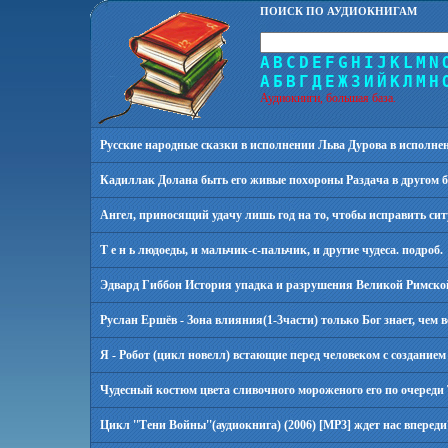
ПОИСК ПО АУДИОКНИГАМ
A
B
C
D
E
F
G
H
I
J
K
L
M
N
А
Б
В
Г
Д
Е
Ж
З
И
Й
К
Л
М
Н
Аудиокниги, большая база.
Русские народные сказки в исполнении Льва Дурова в исполнен
Кадиллак Доланa быть его живые похороны Раздача в другом б
Ангел, приносящий удачу лишь год на то, чтобы исправить си
Т е н ь людоеды, и мальчик-с-пальчик, и другие чудеса.
подроб.
Эдвард Гиббон История упадка и разрушения Великой Римской имп
Руслан Ершёв - Зона влияния(1-3части) только Бог знает, чем в
Я - Робот (цикл новелл) встающие перед человеком с созданием
Чудесный костюм цвета сливочного мороженого его по очереди Т
Цикл ''Тени Войны''(аудиокнига) (2006) [MP3] ждет нас вперед